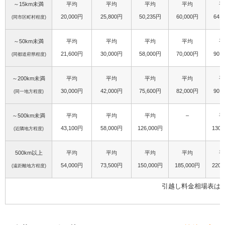
～15km未満
平均
平均
平均
平均
平
20,000円
25,800円
50,235円
60,000円
64,
(同市区町村程度)
～50km未満
平均
平均
平均
平均
平
21,600円
30,000円
58,000円
70,000円
90,
(同都道府県程度)
～200km未満
平均
平均
平均
平均
平
30,000円
42,000円
75,600円
82,000円
90,
(同一地方程度)
～500km未満
平均
平均
平均
–
平
43,100円
58,000円
126,000円
130,
(近隣地方程度)
500km以上
平均
平均
平均
平均
平
54,000円
73,500円
150,000円
185,000円
220,
(遠距離地方程度)
引越し料金相場表は