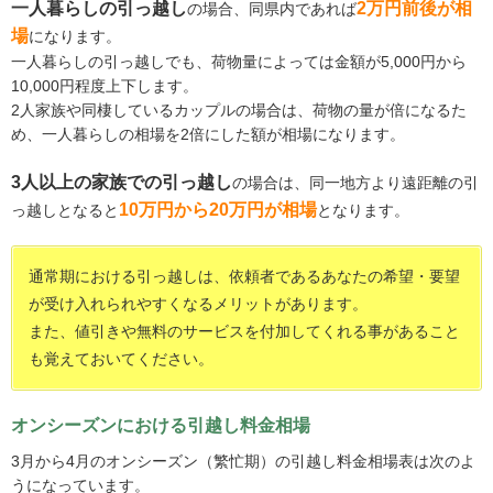
一人暮らしの引っ越し
2万円前後が相
の場合、同県内であれば
場
になります。
一人暮らしの引っ越しでも、荷物量によっては金額が5,000円から
10,000円程度上下します。
2人家族や同棲しているカップルの場合は、荷物の量が倍になるた
め、一人暮らしの相場を2倍にした額が相場になります。
3人以上の家族での引っ越し
の場合は、同一地方より遠距離の引
10万円から20万円が相場
っ越しとなると
となります。
通常期における引っ越しは、依頼者であるあなたの希望・要望
が受け入れられやすくなるメリットがあります。
また、値引きや無料のサービスを付加してくれる事があること
も覚えておいてください。
オンシーズンにおける引越し料金相場
3月から4月のオンシーズン（繁忙期）の引越し料金相場表は次のよ
うになっています。