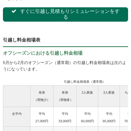
すぐに引越し見積もりシミュレーションをす
る
引越し料金相場表
オフシーズンにおける引越し料金相場
5月から2月のオフシーズン（通常期）の引越し料金相場表は次のよ
うになっています。
引越し料金相場表（通常期）
単身
単身
2人家族
3人家族
4人
（荷物少）
（荷物多）
全平均
平均
平均
平均
平均
平
27,000円
33,000円
60,000円
65,000円
70,