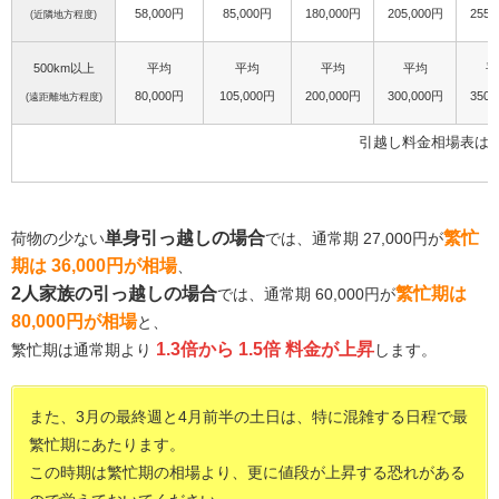
58,000円
85,000円
180,000円
205,000円
255,
(近隣地方程度)
500km以上
平均
平均
平均
平均
平
80,000円
105,000円
200,000円
300,000円
350,
(遠距離地方程度)
引越し料金相場表は
単身引っ越しの場合
繁忙
荷物の少ない
では、通常期 27,000円が
期は 36,000円が相場
、
2人家族の引っ越しの場合
繁忙期は
では、通常期 60,000円が
80,000円が相場
と、
1.3倍から 1.5倍 料金が上昇
繁忙期は通常期より
します。
また、3月の最終週と4月前半の土日は、特に混雑する日程で最
繁忙期にあたります。
この時期は繁忙期の相場より、更に値段が上昇する恐れがある