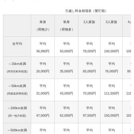
引越し料金相場表（繁忙期）
単身
単身
2人家族
3人家族
4人
（荷物少）
（荷物多）
全平均
平均
平均
平均
平均
平
36,990円
50,000円
78,000円
100,000円
108,
～15km未満
平均
平均
平均
平均
平
26,000円
35,000円
65,000円
76,000円
95,
(同市区町村程度)
～50km未満
平均
平均
平均
平均
平
31,000円
43,000円
70,000円
111,500円
116,
(同都道府県程度)
～200km未満
平均
平均
平均
平均
平
47,000円
62,000円
97,500円
150,000円
161,
(同一地方程度)
～500km未満
平均
平均
平均
平均
平