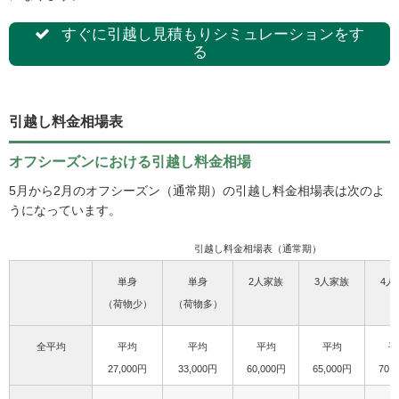
すぐに引越し見積もりシミュレーションをす
る
引越し料金相場表
オフシーズンにおける引越し料金相場
5月から2月のオフシーズン（通常期）の引越し料金相場表は次のよ
うになっています。
引越し料金相場表（通常期）
単身
単身
2人家族
3人家族
4人
（荷物少）
（荷物多）
全平均
平均
平均
平均
平均
平
27,000円
33,000円
60,000円
65,000円
70,