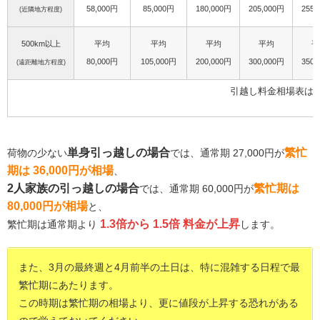
58,000円
85,000円
180,000円
205,000円
255,
(近隣地方程度)
500km以上
平均
平均
平均
平均
平
80,000円
105,000円
200,000円
300,000円
350,
(遠距離地方程度)
引越し料金相場表は
単身引っ越しの場合
繁忙
荷物の少ない
では、通常期 27,000円が
期は 36,000円が相場
、
2人家族の引っ越しの場合
繁忙期は
では、通常期 60,000円が
80,000円が相場
と、
1.3倍から 1.5倍 料金が上昇
繁忙期は通常期より
します。
また、3月の最終週と4月前半の土日は、特に混雑する日程で最
繁忙期にあたります。
この時期は繁忙期の相場より、更に値段が上昇する恐れがある