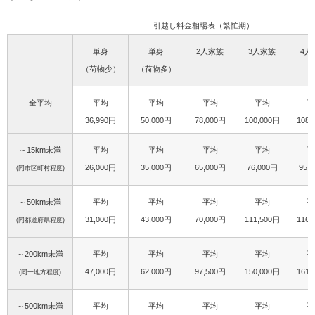
引越し料金相場表（繁忙期）
単身
単身
2人家族
3人家族
4人
（荷物少）
（荷物多）
全平均
平均
平均
平均
平均
平
36,990円
50,000円
78,000円
100,000円
108,
～15km未満
平均
平均
平均
平均
平
26,000円
35,000円
65,000円
76,000円
95,
(同市区町村程度)
～50km未満
平均
平均
平均
平均
平
31,000円
43,000円
70,000円
111,500円
116,
(同都道府県程度)
～200km未満
平均
平均
平均
平均
平
47,000円
62,000円
97,500円
150,000円
161,
(同一地方程度)
～500km未満
平均
平均
平均
平均
平