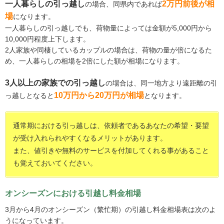
一人暮らしの引っ越し
2万円前後が相
の場合、同県内であれば
場
になります。
一人暮らしの引っ越しでも、荷物量によっては金額が5,000円から
10,000円程度上下します。
2人家族や同棲しているカップルの場合は、荷物の量が倍になるた
め、一人暮らしの相場を2倍にした額が相場になります。
3人以上の家族での引っ越し
の場合は、同一地方より遠距離の引
10万円から20万円が相場
っ越しとなると
となります。
通常期における引っ越しは、依頼者であるあなたの希望・要望
が受け入れられやすくなるメリットがあります。
また、値引きや無料のサービスを付加してくれる事があること
も覚えておいてください。
オンシーズンにおける引越し料金相場
3月から4月のオンシーズン（繁忙期）の引越し料金相場表は次のよ
うになっています。