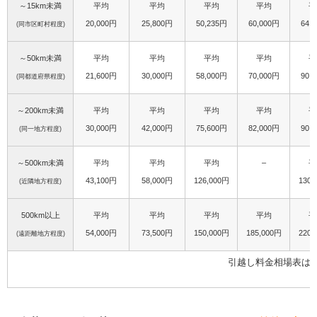
～15km未満
平均
平均
平均
平均
平
20,000円
25,800円
50,235円
60,000円
64,
(同市区町村程度)
～50km未満
平均
平均
平均
平均
平
21,600円
30,000円
58,000円
70,000円
90,
(同都道府県程度)
～200km未満
平均
平均
平均
平均
平
30,000円
42,000円
75,600円
82,000円
90,
(同一地方程度)
～500km未満
平均
平均
平均
–
平
43,100円
58,000円
126,000円
130,
(近隣地方程度)
500km以上
平均
平均
平均
平均
平
54,000円
73,500円
150,000円
185,000円
220,
(遠距離地方程度)
引越し料金相場表は