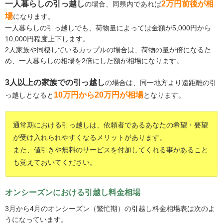
一人暮らしの引っ越し
2万円前後が相
の場合、同県内であれば
場
になります。
一人暮らしの引っ越しでも、荷物量によっては金額が5,000円から
10,000円程度上下します。
2人家族や同棲しているカップルの場合は、荷物の量が倍になるた
め、一人暮らしの相場を2倍にした額が相場になります。
3人以上の家族での引っ越し
の場合は、同一地方より遠距離の引
10万円から20万円が相場
っ越しとなると
となります。
通常期における引っ越しは、依頼者であるあなたの希望・要望
が受け入れられやすくなるメリットがあります。
また、値引きや無料のサービスを付加してくれる事があること
も覚えておいてください。
オンシーズンにおける引越し料金相場
3月から4月のオンシーズン（繁忙期）の引越し料金相場表は次のよ
うになっています。