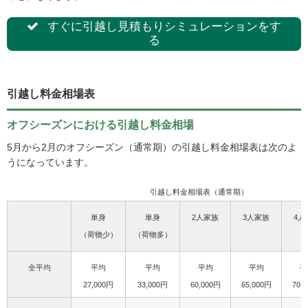
すぐに引越し見積もりシミュレーションをす
る
引越し料金相場表
オフシーズンにおける引越し料金相場
5月から2月のオフシーズン（通常期）の引越し料金相場表は次のよ
うになっています。
引越し料金相場表（通常期）
単身
単身
2人家族
3人家族
4人
（荷物少）
（荷物多）
全平均
平均
平均
平均
平均
平
27,000円
33,000円
60,000円
65,000円
70,