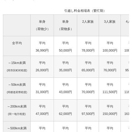
引越し料金相場表（繁忙期）
単身
単身
2人家族
3人家族
4人
（荷物少）
（荷物多）
全平均
平均
平均
平均
平均
平
36,990円
50,000円
78,000円
100,000円
108,
～15km未満
平均
平均
平均
平均
平
26,000円
35,000円
65,000円
76,000円
95,
(同市区町村程度)
～50km未満
平均
平均
平均
平均
平
31,000円
43,000円
70,000円
111,500円
116,
(同都道府県程度)
～200km未満
平均
平均
平均
平均
平
47,000円
62,000円
97,500円
150,000円
161,
(同一地方程度)
～500km未満
平均
平均
平均
平均
平