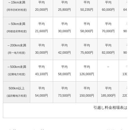
～15km未満
平均
平均
平均
平均
平
20,000円
25,800円
50,235円
60,000円
64,
(同市区町村程度)
～50km未満
平均
平均
平均
平均
平
21,600円
30,000円
58,000円
70,000円
90,
(同都道府県程度)
～200km未満
平均
平均
平均
平均
平
30,000円
42,000円
75,600円
82,000円
90,
(同一地方程度)
～500km未満
平均
平均
平均
–
平
43,100円
58,000円
126,000円
130,
(近隣地方程度)
500km以上
平均
平均
平均
平均
平
54,000円
73,500円
150,000円
185,000円
220,
(遠距離地方程度)
引越し料金相場表は