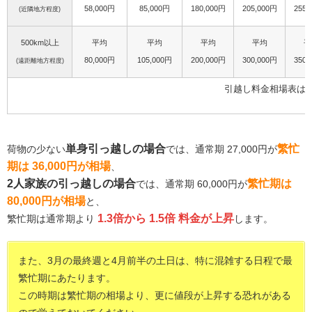
58,000円
85,000円
180,000円
205,000円
255,
(近隣地方程度)
500km以上
平均
平均
平均
平均
平
80,000円
105,000円
200,000円
300,000円
350,
(遠距離地方程度)
引越し料金相場表は
単身引っ越しの場合
繁忙
荷物の少ない
では、通常期 27,000円が
期は 36,000円が相場
、
2人家族の引っ越しの場合
繁忙期は
では、通常期 60,000円が
80,000円が相場
と、
1.3倍から 1.5倍 料金が上昇
繁忙期は通常期より
します。
また、3月の最終週と4月前半の土日は、特に混雑する日程で最
繁忙期にあたります。
この時期は繁忙期の相場より、更に値段が上昇する恐れがある