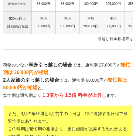
58,000円
85,000円
180,000円
205,000円
255,
(近隣地方程度)
500km以上
平均
平均
平均
平均
平
80,000円
105,000円
200,000円
300,000円
350,
(遠距離地方程度)
引越し料金相場表は
単身引っ越しの場合
繁忙
荷物の少ない
では、通常期 27,000円が
期は 36,000円が相場
、
2人家族の引っ越しの場合
繁忙期は
では、通常期 60,000円が
80,000円が相場
と、
1.3倍から 1.5倍 料金が上昇
繁忙期は通常期より
します。
また、3月の最終週と4月前半の土日は、特に混雑する日程で最
繁忙期にあたります。
この時期は繁忙期の相場より、更に値段が上昇する恐れがある