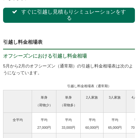
すぐに引越し見積もりシミュレーションをす
る
引越し料金相場表
オフシーズンにおける引越し料金相場
5月から2月のオフシーズン（通常期）の引越し料金相場表は次のよ
うになっています。
引越し料金相場表（通常期）
単身
単身
2人家族
3人家族
4人
（荷物少）
（荷物多）
全平均
平均
平均
平均
平均
平
27,000円
33,000円
60,000円
65,000円
70,