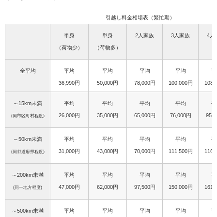
引越し料金相場表（繁忙期）
単身
単身
2人家族
3人家族
4人
（荷物少）
（荷物多）
全平均
平均
平均
平均
平均
平
36,990円
50,000円
78,000円
100,000円
108,
～15km未満
平均
平均
平均
平均
平
26,000円
35,000円
65,000円
76,000円
95,
(同市区町村程度)
～50km未満
平均
平均
平均
平均
平
31,000円
43,000円
70,000円
111,500円
116,
(同都道府県程度)
～200km未満
平均
平均
平均
平均
平
47,000円
62,000円
97,500円
150,000円
161,
(同一地方程度)
～500km未満
平均
平均
平均
平均
平