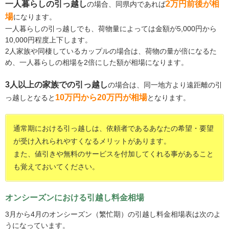
一人暮らしの引っ越し
2万円前後が相
の場合、同県内であれば
場
になります。
一人暮らしの引っ越しでも、荷物量によっては金額が5,000円から
10,000円程度上下します。
2人家族や同棲しているカップルの場合は、荷物の量が倍になるた
め、一人暮らしの相場を2倍にした額が相場になります。
3人以上の家族での引っ越し
の場合は、同一地方より遠距離の引
10万円から20万円が相場
っ越しとなると
となります。
通常期における引っ越しは、依頼者であるあなたの希望・要望
が受け入れられやすくなるメリットがあります。
また、値引きや無料のサービスを付加してくれる事があること
も覚えておいてください。
オンシーズンにおける引越し料金相場
3月から4月のオンシーズン（繁忙期）の引越し料金相場表は次のよ
うになっています。