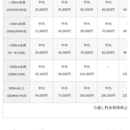
～15km未満
平均
平均
平均
平均
平
20,000円
25,800円
50,235円
60,000円
64,
(同市区町村程度)
～50km未満
平均
平均
平均
平均
平
21,600円
30,000円
58,000円
70,000円
90,
(同都道府県程度)
～200km未満
平均
平均
平均
平均
平
30,000円
42,000円
75,600円
82,000円
90,
(同一地方程度)
～500km未満
平均
平均
平均
–
平
43,100円
58,000円
126,000円
130,
(近隣地方程度)
500km以上
平均
平均
平均
平均
平
54,000円
73,500円
150,000円
185,000円
220,
(遠距離地方程度)
引越し料金相場表は