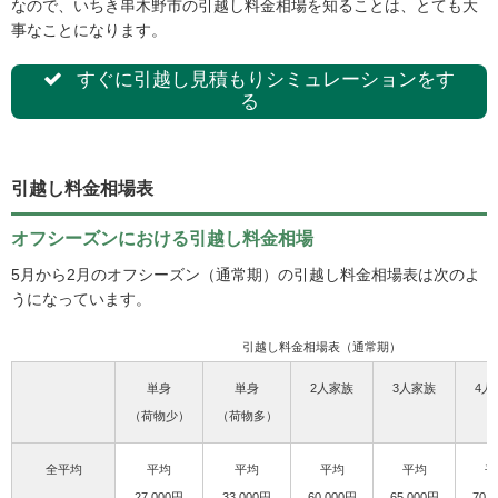
なので、いちき串木野市の引越し料金相場を知ることは、とても大
事なことになります。
すぐに引越し見積もりシミュレーションをす
る
引越し料金相場表
オフシーズンにおける引越し料金相場
5月から2月のオフシーズン（通常期）の引越し料金相場表は次のよ
うになっています。
引越し料金相場表（通常期）
単身
単身
2人家族
3人家族
4人
（荷物少）
（荷物多）
全平均
平均
平均
平均
平均
平
27,000円
33,000円
60,000円
65,000円
70,