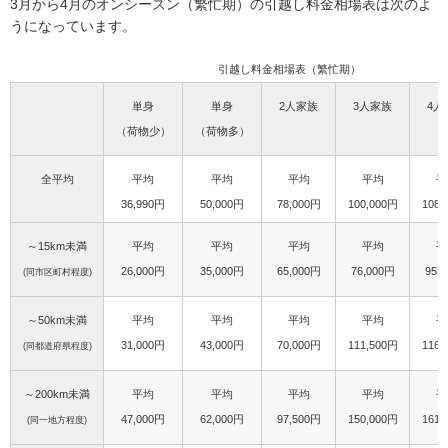
3月から4月のオンシーズン（繁忙期）の引越し料金相場表は次のよ
うになっています。
引越し料金相場表（繁忙期）
単身
単身
2人家族
3人家族
4人
（荷物少）
（荷物多）
全平均
平均
平均
平均
平均
平
36,990円
50,000円
78,000円
100,000円
108,
～15km未満
平均
平均
平均
平均
平
26,000円
35,000円
65,000円
76,000円
95,
(同市区町村程度)
～50km未満
平均
平均
平均
平均
平
31,000円
43,000円
70,000円
111,500円
116,
(同都道府県程度)
～200km未満
平均
平均
平均
平均
平
47,000円
62,000円
97,500円
150,000円
161,
(同一地方程度)