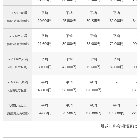
～15km未満
平均
平均
平均
平均
平
20,000円
25,800円
50,235円
60,000円
64,
(同市区町村程度)
～50km未満
平均
平均
平均
平均
平
21,600円
30,000円
58,000円
70,000円
90,
(同都道府県程度)
～200km未満
平均
平均
平均
平均
平
30,000円
42,000円
75,600円
82,000円
90,
(同一地方程度)
～500km未満
平均
平均
平均
–
平
43,100円
58,000円
126,000円
130,
(近隣地方程度)
500km以上
平均
平均
平均
平均
平
54,000円
73,500円
150,000円
185,000円
220,
(遠距離地方程度)
引越し料金相場表は