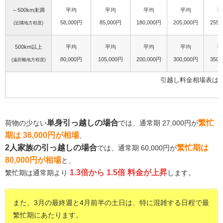
～500km未満
平均
平均
平均
平均
平
58,000円
85,000円
180,000円
205,000円
255,
(近隣地方程度)
500km以上
平均
平均
平均
平均
平
80,000円
105,000円
200,000円
300,000円
350,
(遠距離地方程度)
引越し料金相場表は
単身引っ越しの場合
繁忙
荷物の少ない
では、通常期 27,000円が
期は 36,000円が相場
、
2人家族の引っ越しの場合
繁忙期は
では、通常期 60,000円が
80,000円が相場
と、
1.3倍から 1.5倍 料金が上昇
繁忙期は通常期より
します。
また、3月の最終週と4月前半の土日は、特に混雑する日程で最
繁忙期にあたります。